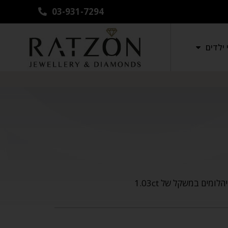
03-931-7294
ילדים