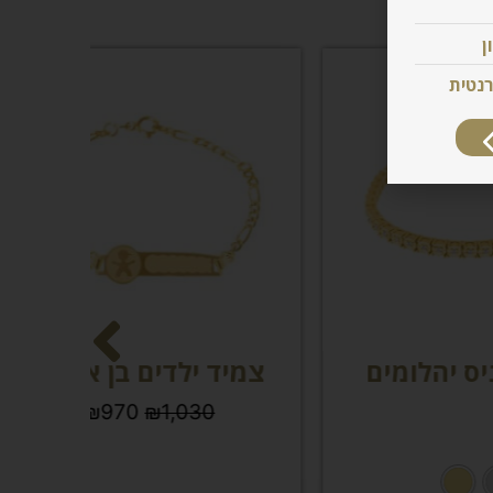
ן
רנטית
ם
צמיד ילדים בן או בת
צמיד
₪
970
₪
1,030