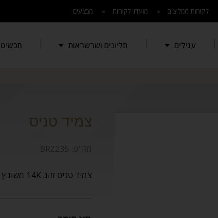
לקוחות ממליצים
מועדון לקוחות
מבצעים
עגילים
תליונים ושרשראות
תכשיטי 
צמיד טניס
מק"ט:
BRZ235
צמיד טניס זהב 14K משובץ יהלומים במשקל של 1.03ct