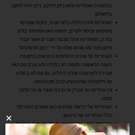
במסגרת האחריות והוא ניתן לתיקון, ניתן יהיה לתקנו
בתשלום.
האחריות אינה כוללת בלאי טבעי, נזקים שנגרמו
משימוש וטיפול לקויים, תאונה ו/או השחתה בזדון.
כמו כן, האחריות אינה מכסה מוצרים אשר עברו
תיקון מכל סוג שהוא שלא על ידי “רצון תכשיטים”.
האחריות על שיבוץ היהלומים בתכשיט בתקופת
השנה הראשונה תקפה רק במידה ולא נגרם נזק ו/או
שבירה לשן שבה שובץ היהלום, גם אם לא במודע
של הלקוח/ה שהתכשיט קיבל מכה/נפגע.
אין אחריות על אובדן או גניבת מוצר או על חלקין
ממנו.
האחריות על רכישת מותגים כגון שעונים הינה לפי
כללי האחריות של היבואן.
ברכישת שעון, אין אחריות על חדירת מים, רצועות,
זכוכיות, ציפויי מתכת/קרמיקה/זהב ושאר חלקים