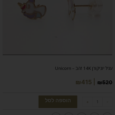
מק"ט:
עגיל יוניקורן 14K זהב – Unicorn
₪
415
₪
520
הוספה לסל
+
-