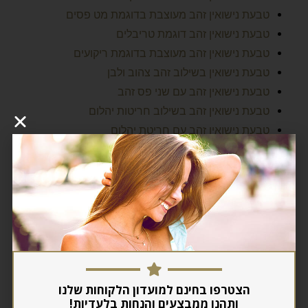
טבעת נישואין זהב מעוצבת בדוגמת מט פסים
טבעת נישואין זהב דוגמת טריבלים
טבעת נישואין זהב מעוצבת בדוגמת ריקועים
טבעת נישואין בשילוב זהב צהוב ולבן
טבעת נישואין זהב עם שני פס זהב
טבעת נישואין זהב בשילוב חריטות יהלום
טבעת נישואין זהב עם חריטת יהלום
טבעת זהב אבן גדולה
עגילים -צלחת משובצת
שרשרת כסף עם אבנים כחולות
עגיל ילדות- אבן טוריקז
עגיל פרח ילדות
צמיד טניס יהלומים
טבעת יהלומים
עגיל לב תלוי
הצטרפו בחינם למועדון הלקוחות שלנו
ותהנו ממבצעים והנחות בלעדיות!
צמיד טניס