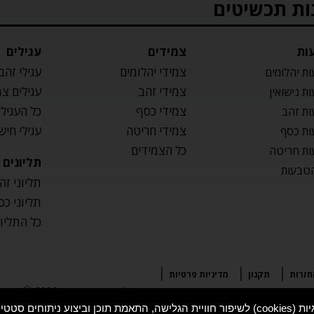
ות תכשיטים
ות
צמידים
עגילים
צמידי יהלומים
עגילי זהב
ת יהלומים
צמידי זהב
עגילים צ
ת נישואין
צמידי כסף
כל העגילי
ת זהב
צמידי חריטה
עגילי חיש
ת כסף
כל הצמידים
ת חריטה
תליונים
טבעות
תליוני זה
תליוני כס
כל התליו
חזרות
תקנון
מדיניות פרטיות
כל הזכויות שמורות Ⓒ 2026רפי רצון תכשיטים |
מפת אתר
וכלו לעיין