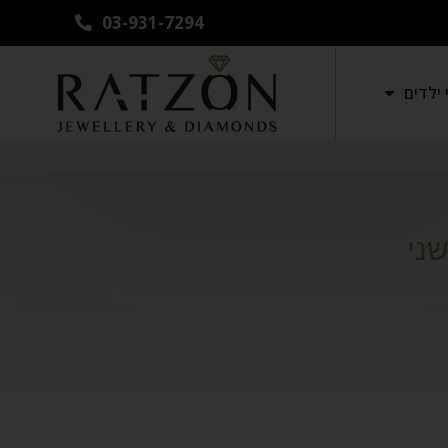
03-931-7294
ילדים
ני