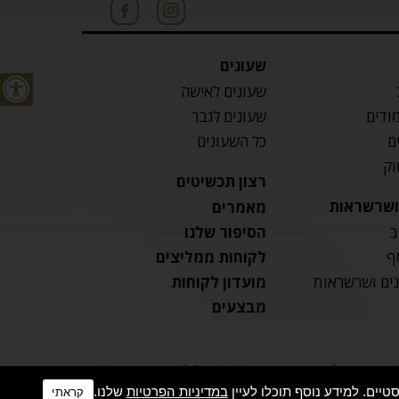
שעונים
שעונים לאישה
מודים
שעונים לגבר
ם
כל השעונים
וק
רצון תכשיטים
 ושרשראות
מאמרים
ב
הסיפור שלנו
ף
לקוחות ממליצים
נים ושרשראות
מועדון לקוחות
מבצעים
בניית אתרים: Design4Site
|
עיצוב: סטודיו ג’וטו
במדיניות הפרטיות
שלנו.
קראתי