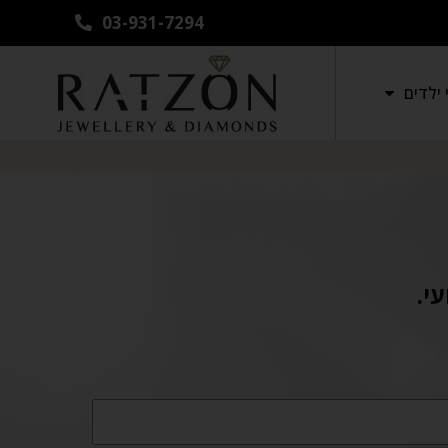
03-931-7294
ילדים
י.