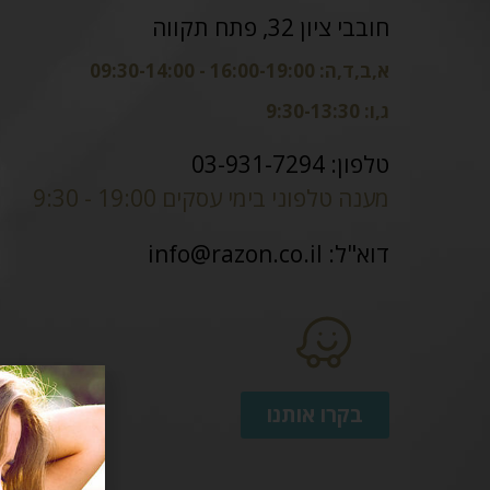
חובבי ציון 32, פתח תקווה
א,ב,ד,ה: 16:00-19:00 - 09:30-14:00
ג,ו: 9:30-13:30
טלפון: 03-931-7294
מענה טלפוני בימי עסקים 19:00 - 9:30
דוא"ל:
info@razon.co.il
בקרו אותנו