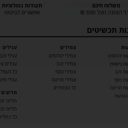
משלוח חינם
תעודות גמולוגיות
 הזמנה מעל 500 ₪
ואישורים לביטוח
ות תכשיטים
ות
צמידים
עגילים
צמידי יהלומים
עגילי זהב
ת יהלומים
צמידי זהב
עגילים צ
ת נישואין
צמידי כסף
כל העגילי
ת זהב
צמידי חריטה
עגילי חיש
ת כסף
כל הצמידים
ת חריטה
תליונים
טבעות
תליוני זה
תליוני כס
כל התליו