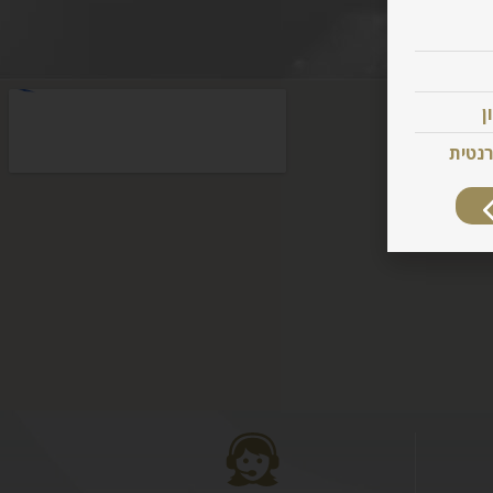
ן
רנטית