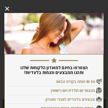
צמיד כסף- אריאל
צמיד כסף- כרמית
₪
290
₪
290
₪
380
₪
380
לרכישה
לרכישה
אנחנו פה בשבילך
לשירותך בכל שאלה או בקשה
הצטרפו בחינם למועדון הלקוחות שלנו
ותהנו ממבצעים והנחות בלעדיות!
50 ₪ הנחה בקנייה הבאה
הטבות יום הולדת ויום נישואין
מבצעים בלעדיים לחברי מועדון
שליחה
הנחות מיוחדות בחנות האינטרנטית