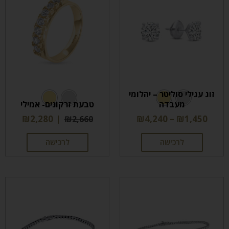
זוג עגילי סוליטר – יהלומי
מעבדה
טבעת זרקונים- אמילי
₪
2,280
₪
4,240
–
₪
1,450
₪
2,660
לרכישה
לרכישה