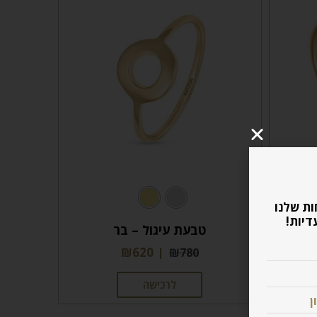
ות שלנו
דיות!
טבעת עיגול – בר
₪
620
₪
780
לרכישה
ן