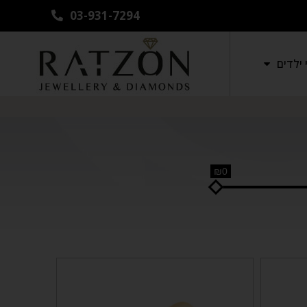
03-931-7294
ילדים
₪0