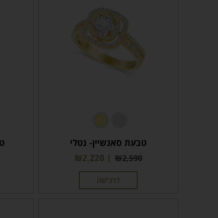
טבעת סאנשיין- נטלי
טב
₪
2,220
₪
2,590
לרכישה