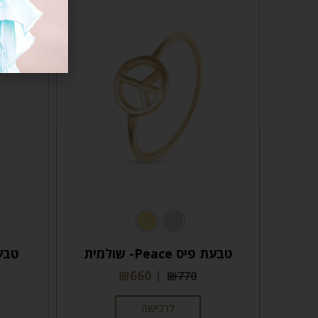
טבעת פיס Peace- שולמית
טבע
₪
660
₪
770
לרכישה