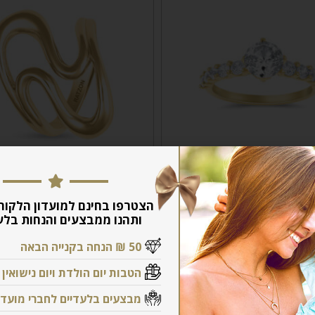
הצטרפו בחינם למועדון הלקוח
ותהנו ממבצעים והנחות בלע
בעת סוליטר- קטיה
טבעת סילסולים – ליר
50 ₪ הנחה בקנייה הבאה
₪
2,160
₪
1,380
₪
2,520
₪
1,610
הטבות יום הולדת ויום נישואין
לרכישה
לרכישה
מבצעים בלעדיים לחברי מועדו