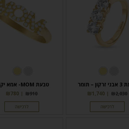
קון – תומר
טבעת MOM- אמא יקרה
₪
780
₪
1,740
₪
910
₪
2,030
לרכישה
לרכישה