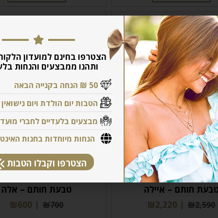
הצטרפו בחינם למועדון הלקוח
ותהנו ממבצעים והנחות בלע
50 ₪ הנחה בקנייה הבאה
הטבות יום הולדת ויום נישואין
מבצעים בלעדיים לחברי מועדו
הנחות מיוחדות בחנות האינט
הצטרפו וקבלו הטבות
בעת חותם – איילה
טבעת חותם – אלה
₪
600
₪
2,220
₪
700
₪
2,590