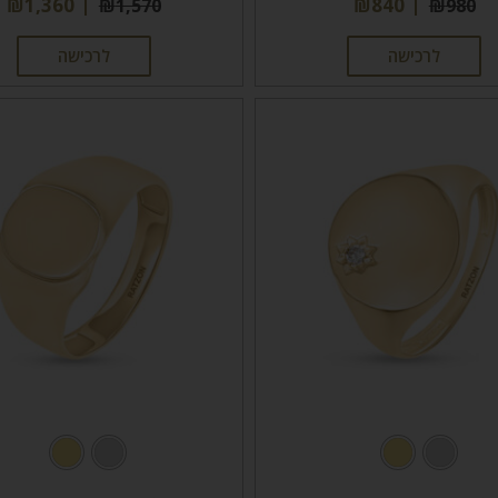
₪
1,360
₪
840
₪
1,570
₪
980
לרכישה
לרכישה