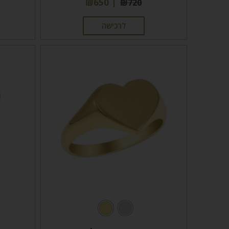
₪
650
₪
720
לרכישה