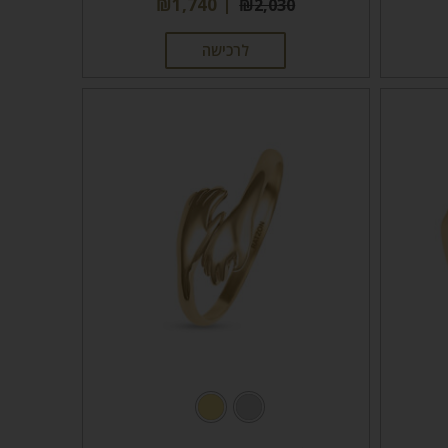
₪
1,740
₪
2,030
לרכישה