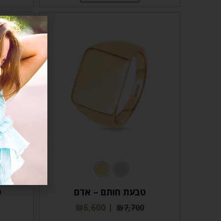
טבעת חותם – אדם
ט
₪
6,600
₪
7,700