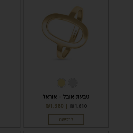
טבעת אובל – אוראל
ט
₪
1,380
₪
1,610
לרכישה