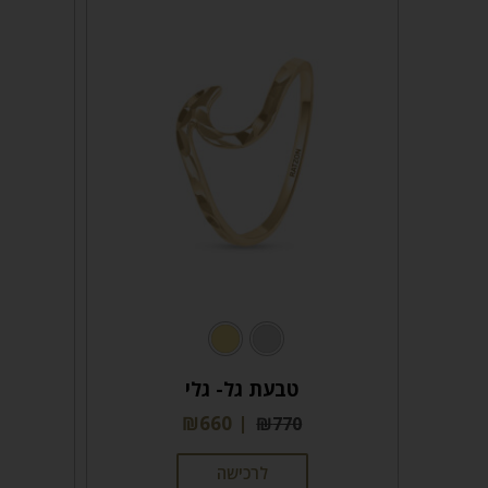
טבעת גל- גלי
₪
660
₪
770
לרכישה