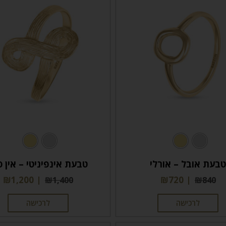
בעת אובל – אורלי
טבעת אינפיניטי – אין ס
₪
1,200
₪
720
₪
1,400
₪
840
לרכישה
לרכישה