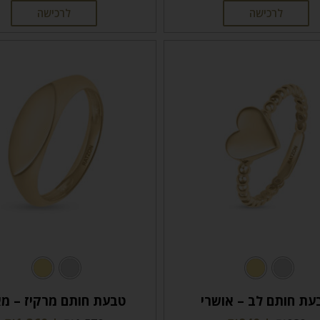
לרכישה
לרכישה
עת חותם לב – אושרי
טבעת חותם מרקיז – מא