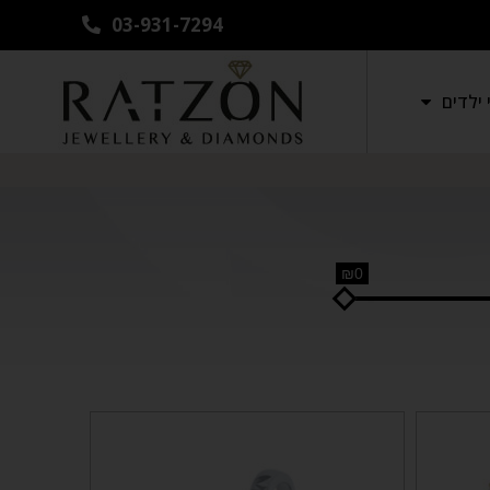
03-931-7294
ילדים
₪0