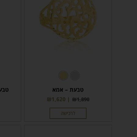
טבעת – אמא
טבעת 3 אבני זר
₪
1,620
₪
1,890
לרכישה