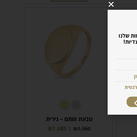
ות שלנו
דיות!
ן
רנטית
טבעת חותם – נירית
₪
1,680
₪
1,960