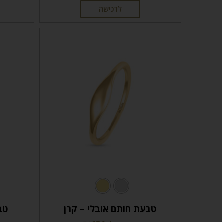
לרכישה
טבעת חותם אובלי – קרן
טב