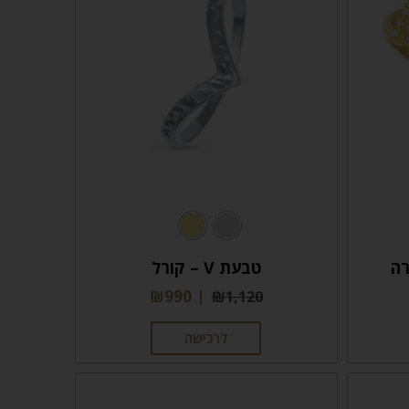
טבעת V – קורל
₪
990
₪
1,120
לרכישה